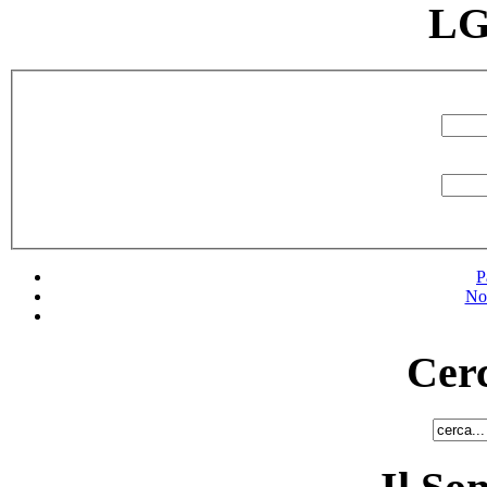
LG
P
No
Cerc