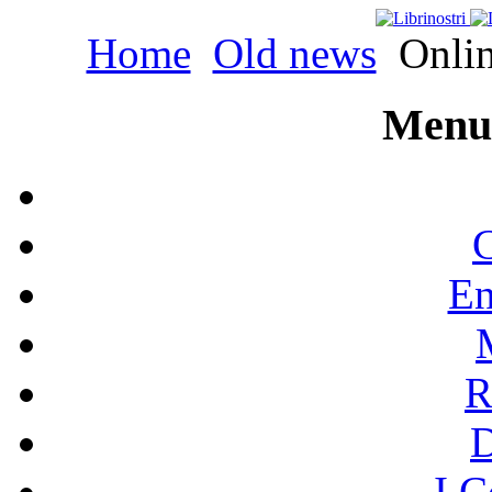
Home
Old news
Onlin
Menu 
C
En
R
I C