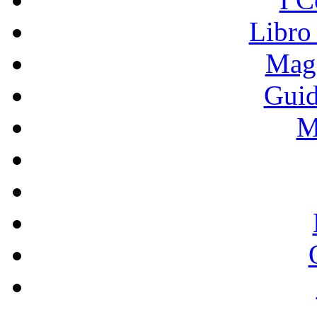
Libro
Mage
Guid
M