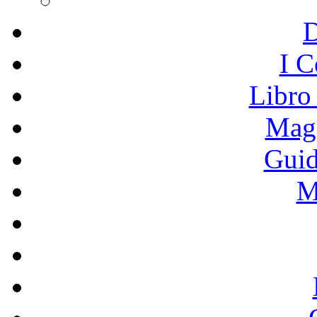
I C
Libro
Mage
Guid
M