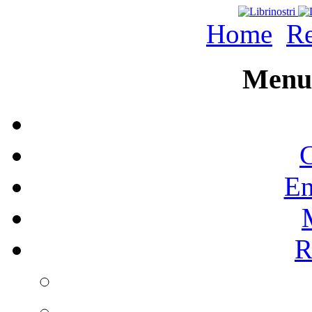
Home
Re
Menu 
C
En
R