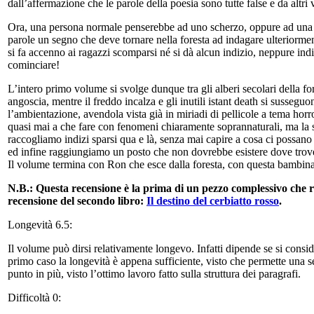
dall’affermazione che le parole della poesia sono tutte false e da alt
Ora, una persona normale penserebbe ad uno scherzo, oppure ad una le
parole un segno che deve tornare nella foresta ad indagare ulteriorment
si fa accenno ai ragazzi scomparsi né si dà alcun indizio, neppure ind
cominciare!
L’intero primo volume si svolge dunque tra gli alberi secolari della fo
angoscia, mentre il freddo incalza e gli inutili istant death si susseg
l’ambientazione, avendola vista già in miriadi di pellicole a tema horro
quasi mai a che fare con fenomeni chiaramente soprannaturali, ma la s
raccogliamo indizi sparsi qua e là, senza mai capire a cosa ci possan
ed infine raggiungiamo un posto che non dovrebbe esistere dove trov
Il volume termina con Ron che esce dalla foresta, con questa bambina in
N.B.: Questa recensione è la prima di un pezzo complessivo che r
recensione del secondo libro:
Il destino del cerbiatto rosso
.
Longevità 6.5:
Il volume può dirsi relativamente longevo. Infatti dipende se si consid
primo caso la longevità è appena sufficiente, visto che permette una s
punto in più, visto l’ottimo lavoro fatto sulla struttura dei paragrafi.
Difficoltà 0: