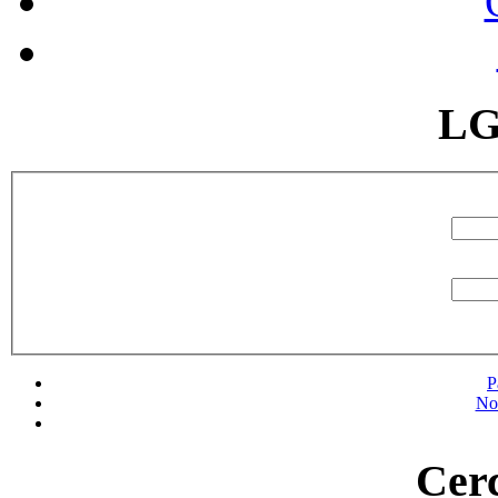
LG
P
No
Cerc