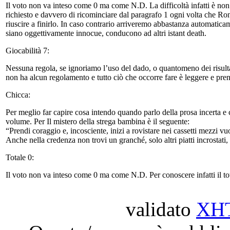
Il voto non va inteso come 0 ma come N.D. La difficoltà infatti è non
richiesto e davvero di ricominciare dal paragrafo 1 ogni volta che Ron
riuscire a finirlo. In caso contrario arriveremo abbastanza automaticame
siano oggettivamente innocue, conducono ad altri istant death.
Giocabilità 7:
Nessuna regola, se ignoriamo l’uso del dado, o quantomeno dei risulta
non ha alcun regolamento e tutto ciò che occorre fare è leggere e prend
Chicca:
Per meglio far capire cosa intendo quando parlo della prosa incerta e c
volume. Per Il mistero della strega bambina è il seguente:
“Prendi coraggio e, incosciente, inizi a rovistare nei cassetti mezzi vuoti
Anche nella credenza non trovi un granché, solo altri piatti incrostati, 
Totale 0:
Il voto non va inteso come 0 ma come N.D. Per conoscere infatti il total
validato
XH