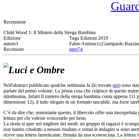
Guarda
Recensione
Child Wood 1:
Il Mistero della Strega Bambina
Edizione
Tuga Edizioni 2019
autore/i
Fabio Antinucci,Giampaolo Razzin
Recensore
gpet74
Luci e Ombre
Nell'abstract pubblicato qualche settimana fa (lo trovate
qui
) sono stat
parlare del primo volume. La prima cosa che colpisce di questo numero
ridottissima. Infatti Il mistero della strega bambina conta appena 111 
dimensione 12), il tutto rilegato in un formato tascabile, ma forse sar
C’è da dire che, nonostante questo, il libercolo offre una insospettat
lettura per chi volesse sviscerarlo per bene.
La storia si apre nel migliore dei modi: un gruppo di ragazzi è scompar
non hanno condotto a nessun risultato e ormai le indagini si sono are
riceve una lettera farneticante, firmata da una sconosciuta. La lettera 