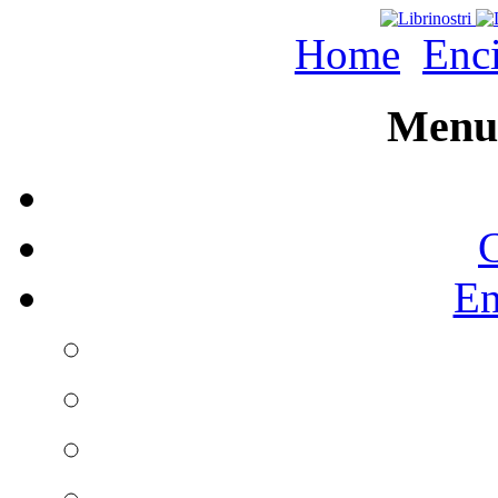
Home
Enc
Menu 
C
En