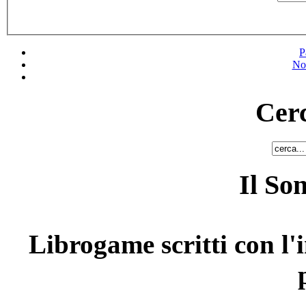
P
No
Cerc
Il So
Librogame scritti con l'i