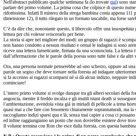
Nell'abstract pubblicato qualche settimana fa (lo trovate
qui
) sono stat
parlare del primo volume. La prima cosa che colpisce di questo numero
ridottissima. Infatti Il mistero della strega bambina conta appena 111 
dimensione 12), il tutto rilegato in un formato tascabile, ma forse sar
C’è da dire che, nonostante questo, il libercolo offre una insospettat
lettura per chi volesse sviscerarlo per bene.
La storia si apre nel migliore dei modi: un gruppo di ragazzi è scompar
non hanno condotto a nessun risultato e ormai le indagini si sono are
riceve una lettera farneticante, firmata da una sconosciuta. La lettera 
dall’affermazione che le parole della poesia sono tutte false e da alt
Ora, una persona normale penserebbe ad uno scherzo, oppure ad una le
parole un segno che deve tornare nella foresta ad indagare ulteriorment
si fa accenno ai ragazzi scomparsi né si dà alcun indizio, neppure ind
cominciare!
L’intero primo volume si svolge dunque tra gli alberi secolari della fo
angoscia, mentre il freddo incalza e gli inutili istant death si susseg
l’ambientazione, avendola vista già in miriadi di pellicole a tema horro
quasi mai a che fare con fenomeni chiaramente soprannaturali, ma la s
raccogliamo indizi sparsi qua e là, senza mai capire a cosa ci possan
ed infine raggiungiamo un posto che non dovrebbe esistere dove trov
Il volume termina con Ron che esce dalla foresta, con questa bambina in