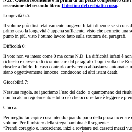
N.B.: Questa recensione è la prima di un pezzo complessivo che r
recensione del secondo libro:
Il destino del cerbiatto rosso
.
Longevità 6.5:
Il volume può dirsi relativamente longevo. Infatti dipende se si consid
primo caso la longevità è appena sufficiente, visto che permette una s
punto in più, visto l’ottimo lavoro fatto sulla struttura dei paragrafi.
Difficoltà 0:
Il voto non va inteso come 0 ma come N.D. La difficoltà infatti è non
richiesto e davvero di ricominciare dal paragrafo 1 ogni volta che Ron
riuscire a finirlo. In caso contrario arriveremo abbastanza automaticame
siano oggettivamente innocue, conducono ad altri istant death.
Giocabilità 7:
Nessuna regola, se ignoriamo l’uso del dado, o quantomeno dei risulta
non ha alcun regolamento e tutto ciò che occorre fare è leggere e prend
Chicca:
Per meglio far capire cosa intendo quando parlo della prosa incerta e c
volume. Per Il mistero della strega bambina è il seguente:
“Prendi coraggio e, incosciente, inizi a rovistare nei cassetti mezzi vuoti