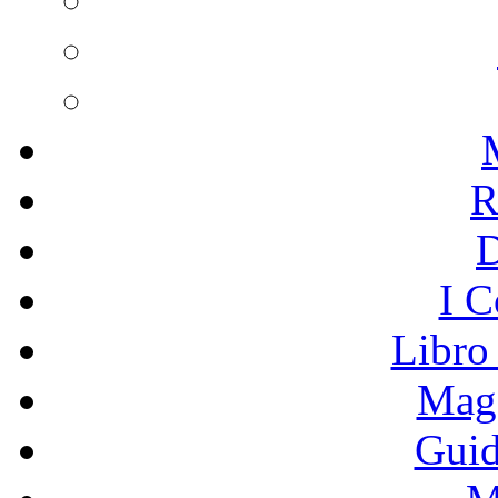
R
I C
Libro
Mage
Guid