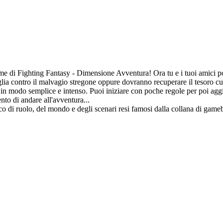
 di Fighting Fantasy - Dimensione Avventura! Ora tu e i tuoi amici potet
ttaglia contro il malvagio stregone oppure dovranno recuperare il tesoro c
y in modo semplice e intenso. Puoi iniziare con poche regole per poi ag
nto di andare all'avventura...
co di ruolo, del mondo e degli scenari resi famosi dalla collana di game