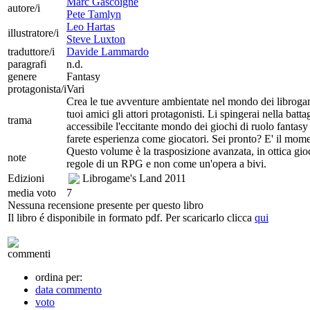
Marc Gascoigne
autore/i
Pete Tamlyn
Leo Hartas
illustratore/i
Steve Luxton
traduttore/i
Davide Lammardo
paragrafi
n.d.
genere
Fantasy
protagonista/i
Vari
Crea le tue avventure ambientate nel mondo dei librogame
tuoi amici gli attori protagonisti. Li spingerai nella ba
trama
accessibile l'eccitante mondo dei giochi di ruolo fantas
farete esperienza come giocatori. Sei pronto? E' il mome
Questo volume è la trasposizione avanzata, in ottica gio
note
regole di un RPG e non come un'opera a bivi.
Edizioni
Librogame's Land
2011
media voto
7
Nessuna recensione presente per questo libro
Il libro é disponibile in formato pdf. Per scaricarlo clicca
qui
commenti
ordina per:
data commento
voto