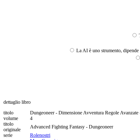
T
La AI è uno strumento, dipende l
dettaglio libro
titolo
Dungeoneer - Dimensione Avventura Regole Avanzate 
volume
4
titolo
Advanced Fighting Fantasy - Dungeoneer
originale
serie
Rolenostri