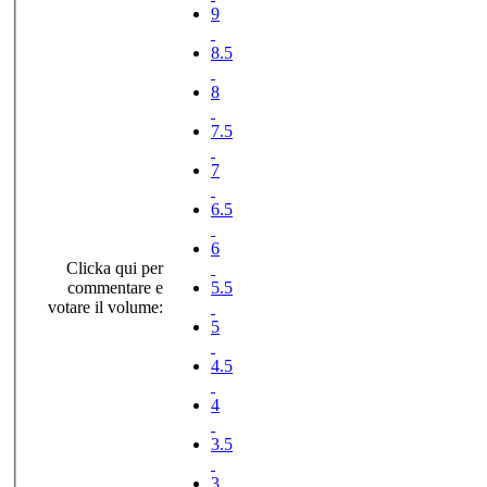
9
8.5
8
7.5
7
6.5
6
Clicka qui per
commentare e
5.5
votare il volume:
5
4.5
4
3.5
3