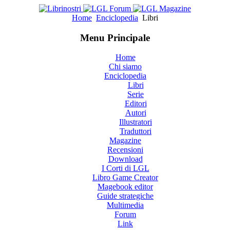
Home
Enciclopedia
Libri
Menu Principale
Home
Chi siamo
Enciclopedia
Libri
Serie
Editori
Autori
Illustratori
Traduttori
Magazine
Recensioni
Download
I Corti di LGL
Libro Game Creator
Magebook editor
Guide strategiche
Multimedia
Forum
Link