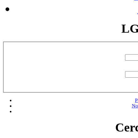
LG
P
No
Cerc