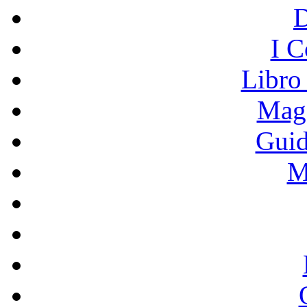
I C
Libro
Mage
Guid
M