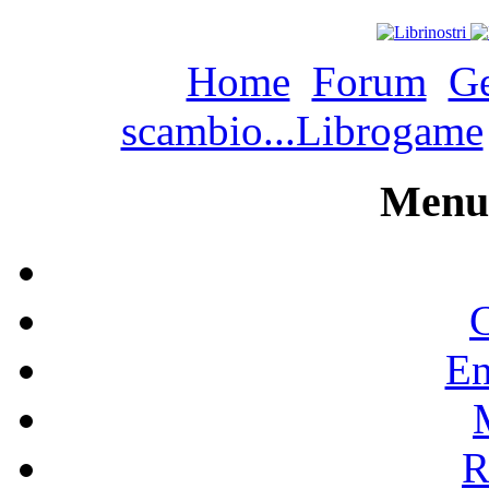
Home
Forum
Ge
scambio...Librogame
Menu 
C
En
R