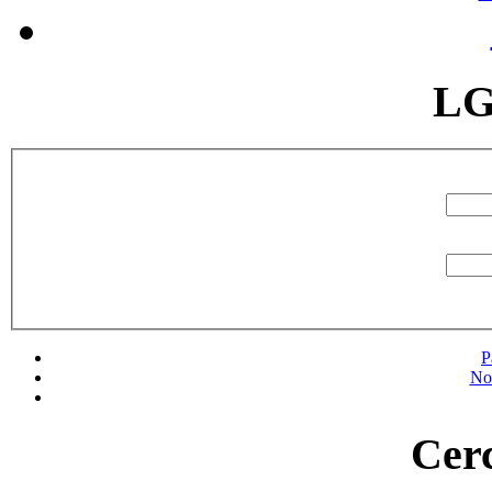
LG
P
No
Cerc