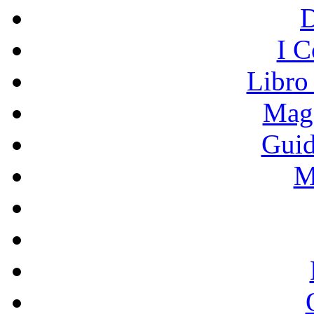
I C
Libro
Mage
Guid
M