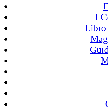
I C
Libro
Mage
Guid
M