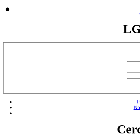
LG
P
No
Cerc