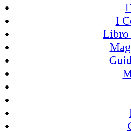
I C
Libro
Mage
Guid
M