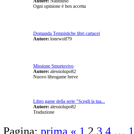
Autore:
Nautiluso
Ogni opinione è ben accetta
Domanda Tempistiche libri cartacei
Autore:
lonewolf79
Missione Smortovivo
Autore:
alessiolupo82
Nuovo librogame breve
Libro game della serie "Scegli la tua...
Autore:
alessiolupo82
Traduzione
Pagina:
prima
«
1
2
3
4
…
1