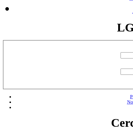
LG
P
No
Cerc