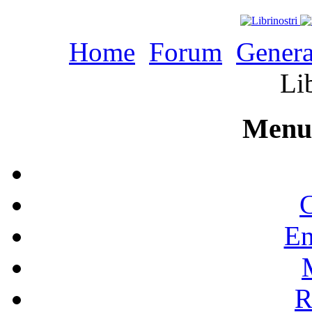
Home
Forum
Genera
Li
Menu 
C
En
R