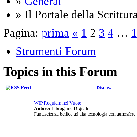
»
General
» Il Portale della Scrittur
Pagina:
prima
«
1
2
3
4
…
1
Strumenti Forum
Topics in this Forum
Discus.
WIP Requiem nel Vuoto
Autore:
Librogame Digitali
Fantascienza bellica ad alta tecnologia con atmosfere