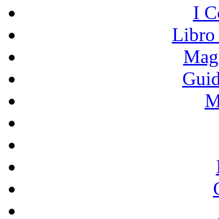
I C
Libro
Mage
Guid
M