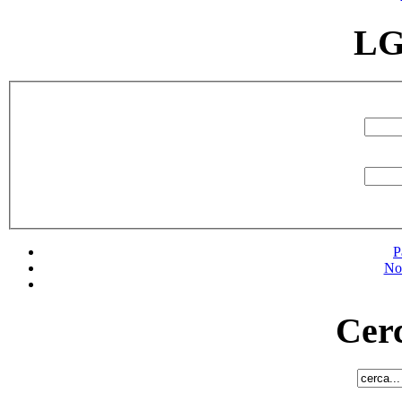
LG
P
No
Cerc