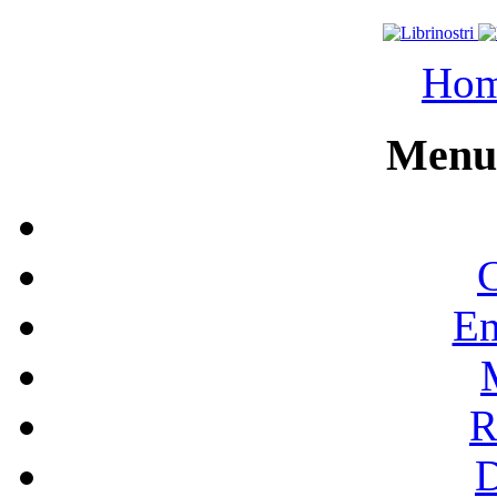
Ho
Menu 
C
En
R