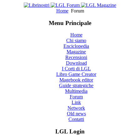
Home
Forum
Menu Principale
Home
Chi siamo
Enciclopedia
Magazine
Recensioni
Download
I Corti di LGL
Libro Game Creator
Magebook editor
Guide strategiche
Multimedia
Forum
Link
Network
Old news
Contatti
LGL Login