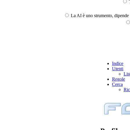
T
La AI è uno strumento, dipende l
Indice
Utenti
Lis
Regole
Cerca
Ric