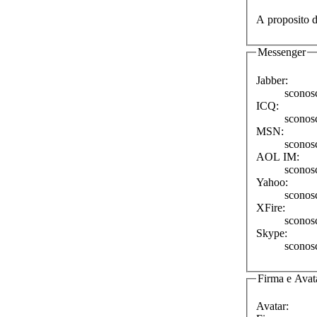
A proposito d
Messenger
Jabber:
sconos
ICQ:
sconos
MSN:
sconos
AOL IM:
sconos
Yahoo:
sconos
XFire:
sconos
Skype:
sconos
Firma e Avat
Avatar: