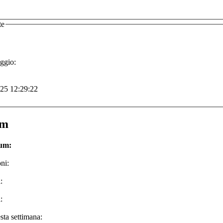
te
ggio:
-25 12:29:22
um
rum:
ni:
:
:
sta settimana: