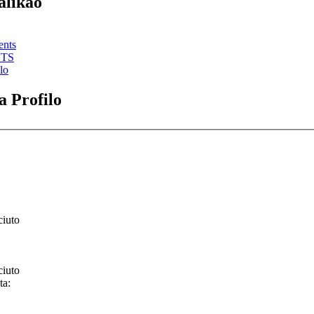
alikao
ents
STS
lo
 Profilo
ciuto
ciuto
ta: