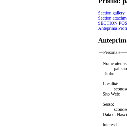
Profilo: p
Section gallery
Section attachm
SECTION PO
Anteprima Profi
Anteprima
Personale
Nome utente:
palikao
Titolo:
Località:
sconos
Sito Web:
Sesso:
sconos
Data di Nasci
Interessi: