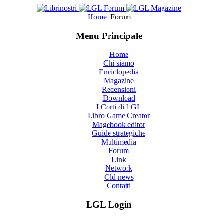
Home
Forum
Menu Principale
Home
Chi siamo
Enciclopedia
Magazine
Recensioni
Download
I Corti di LGL
Libro Game Creator
Magebook editor
Guide strategiche
Multimedia
Forum
Link
Network
Old news
Contatti
LGL Login