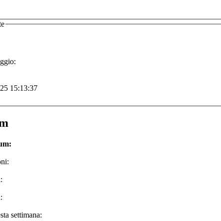
te
ggio:
-25 15:13:37
um
rum:
ni:
:
:
sta settimana: