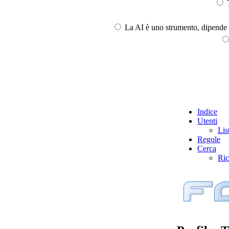
T
La AI è uno strumento, dipende l
Indice
Utenti
Lis
Regole
Cerca
Ric