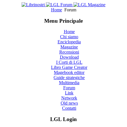
Home
Forum
Menu Principale
Home
Chi siamo
Enciclopedia
Magazine
Recensioni
Download
I Corti di LGL
Libro Game Creator
Magebook editor
Guide strategiche
Multimedia
Forum
Link
Network
Old news
Contatti
LGL Login