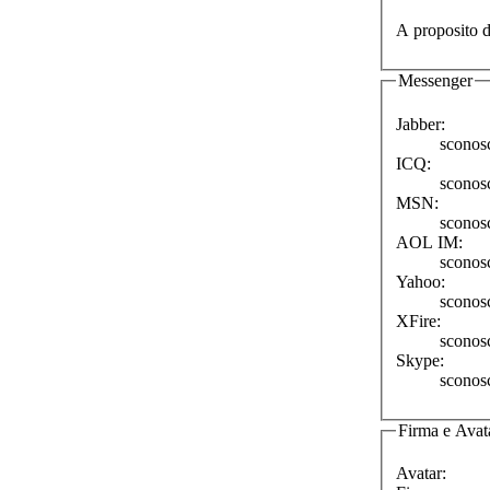
A proposito d
Messenger
Jabber:
sconos
ICQ:
sconos
MSN:
sconos
AOL IM:
sconos
Yahoo:
sconos
XFire:
sconos
Skype:
sconos
Firma e Avat
Avatar: