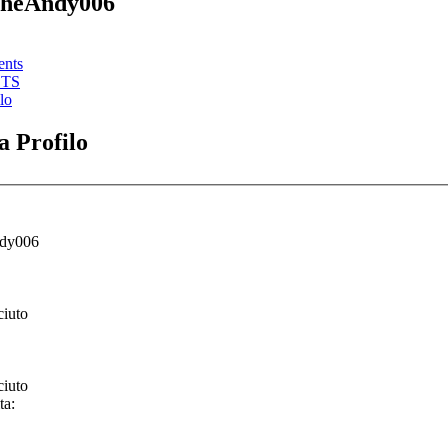
 TheAndy006
ents
STS
lo
 Profilo
dy006
ciuto
ciuto
ta: