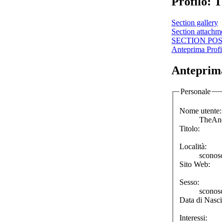
Profilo:
Section gallery
Section attachm
SECTION PO
Anteprima Profi
Anteprima
Personale
Nome utente:
TheAn
Titolo:
Località:
sconos
Sito Web:
Sesso:
sconos
Data di Nasci
Interessi: