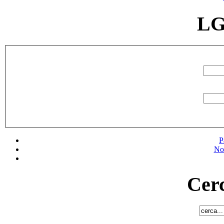
LG
P
No
Cerc