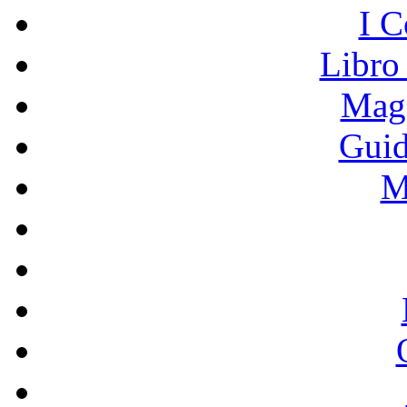
I C
Libro
Mage
Guid
M