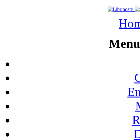
Ho
Menu 
C
En
R