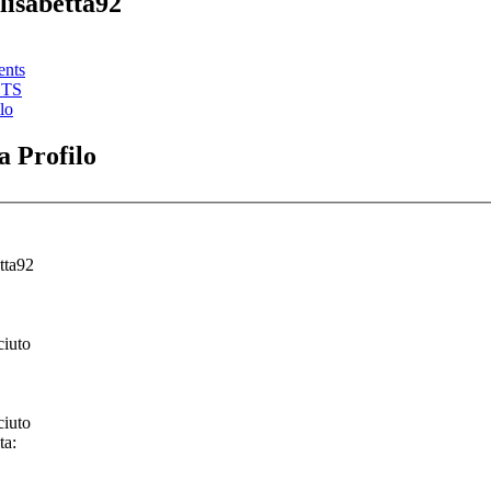
lisabetta92
ents
STS
lo
 Profilo
tta92
ciuto
ciuto
ta: