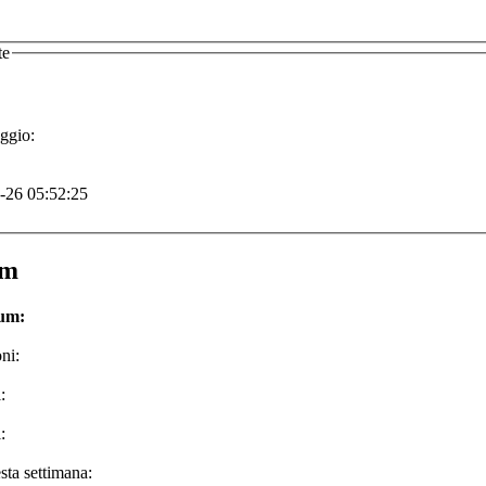
te
ggio:
-26 05:52:25
um
rum:
ni:
:
:
sta settimana: