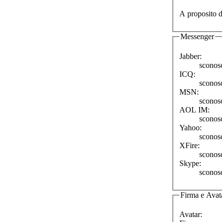
A proposito d
Messenger
Jabber:
sconos
ICQ:
sconos
MSN:
sconos
AOL IM:
sconos
Yahoo:
sconos
XFire:
sconos
Skype:
sconos
Firma e Avat
Avatar: