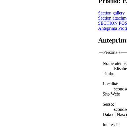
Profilo: E
Section gallery
Section attachm
SECTION PO
Anteprima Profi
Anteprima
Personale
Nome utente:
Elisabe
Titolo:
Località:
sconos
Sito Web:
Sesso:
sconos
Data di Nasci
Interessi: