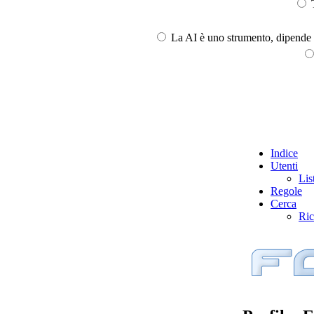
T
La AI è uno strumento, dipende l
Indice
Utenti
Lis
Regole
Cerca
Ric