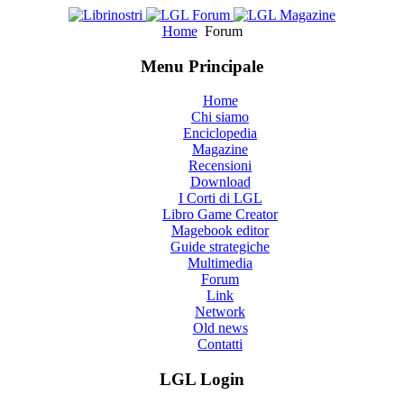
Home
Forum
Menu Principale
Home
Chi siamo
Enciclopedia
Magazine
Recensioni
Download
I Corti di LGL
Libro Game Creator
Magebook editor
Guide strategiche
Multimedia
Forum
Link
Network
Old news
Contatti
LGL Login