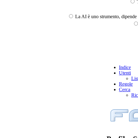
T
La AI è uno strumento, dipende l
Indice
Utenti
Lis
Regole
Cerca
Ric