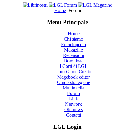
Home
Forum
Menu Principale
Home
Chi siamo
Enciclopedia
Magazine
Recensioni
Download
I Corti di LGL
Libro Game Creator
Magebook editor
Guide strategiche
Multimedia
Forum
Link
Network
Old news
Contatti
LGL Login