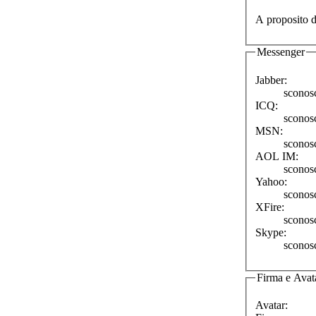
A proposito d
Messenger
Jabber:
sconos
ICQ:
sconos
MSN:
sconos
AOL IM:
sconos
Yahoo:
sconos
XFire:
sconos
Skype:
sconos
Firma e Avat
Avatar: