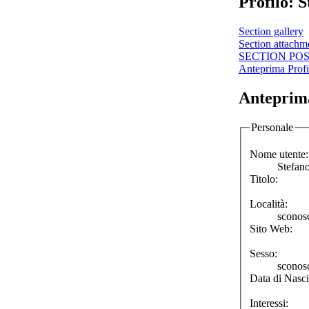
Profilo: 
Section gallery
Section attachm
SECTION PO
Anteprima Profi
Anteprima
Personale
Nome utente:
Stefan
Titolo:
Località:
sconos
Sito Web:
Sesso:
sconos
Data di Nasci
Interessi: