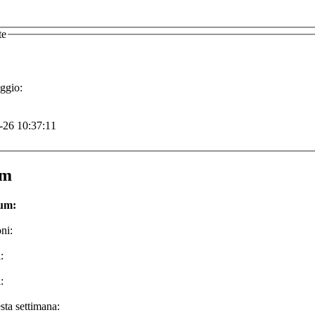
te
ggio:
-26 10:37:11
um
rum:
ni:
:
:
sta settimana: