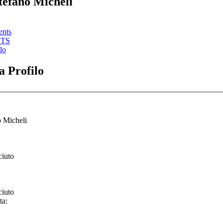
Stefano Micheli
ents
STS
lo
 Profilo
o Micheli
ciuto
ciuto
ta: