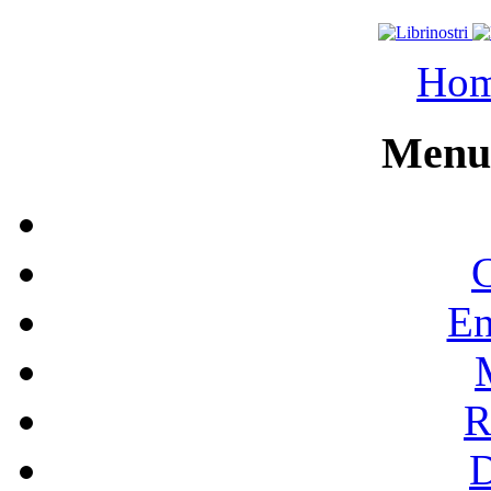
Ho
Menu 
C
En
R