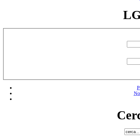
LG
P
No
Cerc