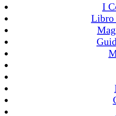
I C
Libro
Mage
Guid
M