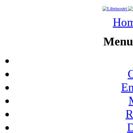
Ho
Menu 
C
En
R