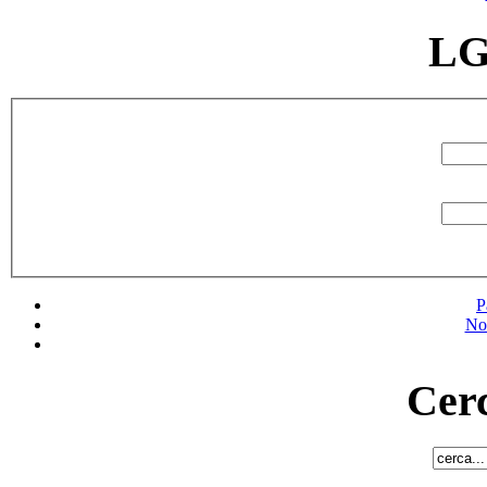
LG
P
No
Cerc