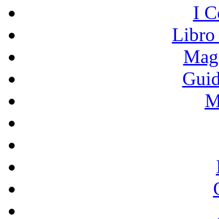
I C
Libro
Mage
Guid
M