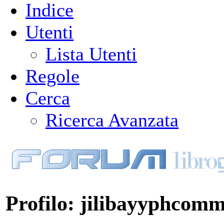
Indice
Utenti
Lista Utenti
Regole
Cerca
Ricerca Avanzata
Profilo: jilibayyphcom