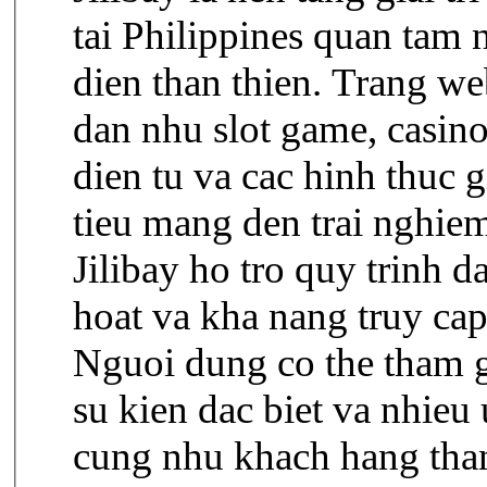
tai Philippines quan tam 
dien than thien. Trang w
dan nhu slot game, casino 
dien tu va cac hinh thuc g
tieu mang den trai nghie
Jilibay ho tro quy trinh d
hoat va kha nang truy cap
Nguoi dung co the tham g
su kien dac biet va nhieu
cung nhu khach hang than