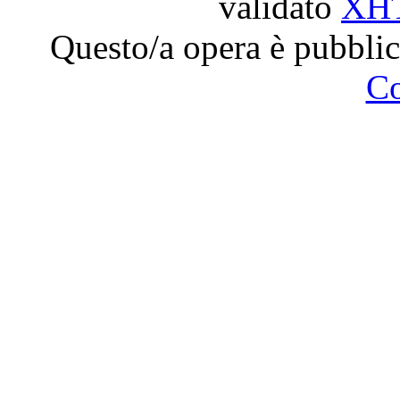
validato
XH
Questo/a opera è pubblic
C