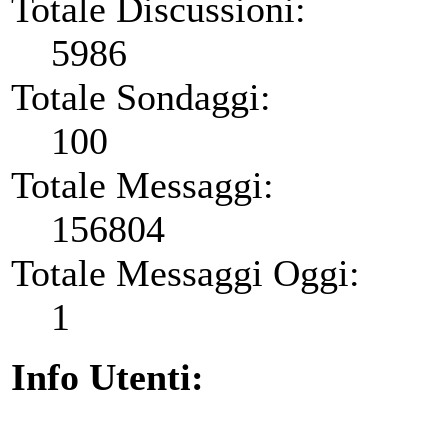
Totale Discussioni:
5986
Totale Sondaggi:
100
Totale Messaggi:
156804
Totale Messaggi Oggi:
1
Info Utenti: