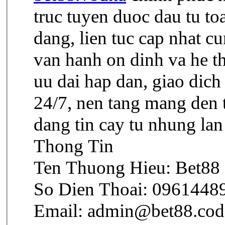
truc tuyen duoc dau tu to
dang, lien tuc cap nhat c
van hanh on dinh va he t
uu dai hap dan, giao dich
24/7, nen tang mang den t
dang tin cay tu nhung lan
Thong Tin
Ten Thuong Hieu: Bet88
So Dien Thoai: 096144
Email: admin@bet88.co