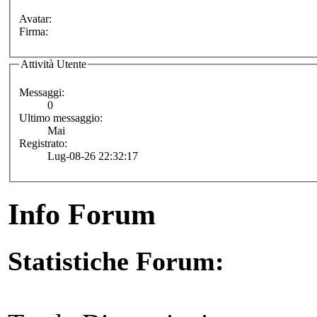
Avatar:
Firma:
Attività Utente
Messaggi:
0
Ultimo messaggio:
Mai
Registrato:
Lug-08-26 22:32:17
Info Forum
Statistiche Forum: