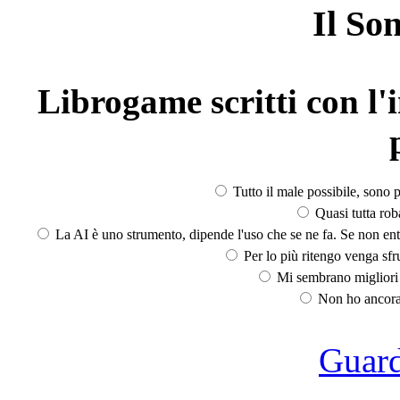
Il So
Librogame scritti con l'i
Tutto il male possibile, sono p
Quasi tutta rob
La AI è uno strumento, dipende l'uso che se ne fa. Se non ent
Per lo più ritengo venga sfru
Mi sembrano migliori d
Non ho ancora 
Guarda