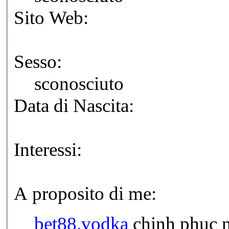
Sito Web:
Sesso:
sconosciuto
Data di Nascita:
Interessi:
A proposito di me:
bet88.vodka
chinh phuc ng