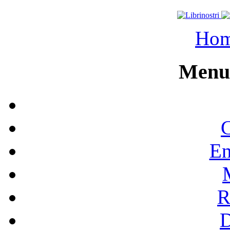
Ho
Menu 
C
En
R