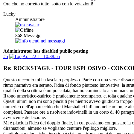
Ora che ho corretto tutto sotto con le votazioni!
Lucky
Amministratore
868
Messaggi
Administrator has disabled public posting
#5
Apr-22-11 10:38:55
Re: ROCKSTAGE - TOUR ESPLOSIVO - CONC
Questo racconto mi ha lasciato perplesso. Parte con una verve dissacra
ritmo narrativo era serrato, l'idea di fondo piuttosto innovativa, la st
qualità della scrittura è un po' calata; hanno cominciato a sommarsi una s
Il tono umoristico-satirico è praticamente scomparso, e, tolta qualche
Questi ultimi non mi sono piaciuti per niente: avevo giudicato troppo c
numerico dell'apparecchio che i Marshall ci infilano nel camion, e altre
complessi. Passare ore a risolvere indovinelli in un corto di 40 paragr
avvincente dell'azione.
Mi è piaciuta l'idea del doppio finale, in cui possiamo conquistare la ce
diramazioni, almeno se vogliamo centrare l'epilogo migliore.
Capitolo caratteristiche: inserirle è stata una trovata geniale, anche p