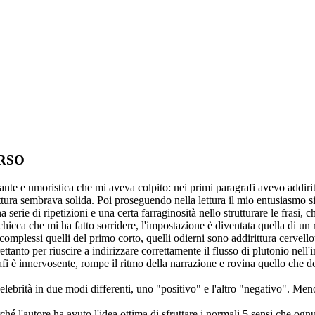
ORSO
nte e umoristica che mi aveva colpito: nei primi paragrafi avevo addiritt
ruttura sembrava solida. Poi proseguendo nella lettura il mio entusiasmo si
erie di ripetizioni e una certa farraginosità nello strutturare le frasi, ch
 chicca che mi ha fatto sorridere, l'impostazione è diventata quella di u
omplessi quelli del primo corto, quelli odierni sono addirittura cervello
ttanto per riuscire a indirizzare correttamente il flusso di plutonio nell'
afi è innervosente, rompe il ritmo della narrazione e rovina quello che d
lebrità in due modi differenti, uno "positivo" e l'altro "negativo". Meno i
erché l'autore ha avuto l'idea ottima di sfruttare i normali 5 sensi che o