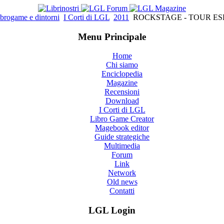
brogame e dintorni
I Corti di LGL
2011
ROCKSTAGE - TOUR ES
Menu Principale
Home
Chi siamo
Enciclopedia
Magazine
Recensioni
Download
I Corti di LGL
Libro Game Creator
Magebook editor
Guide strategiche
Multimedia
Forum
Link
Network
Old news
Contatti
LGL Login