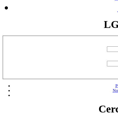
LG
P
No
Cerc