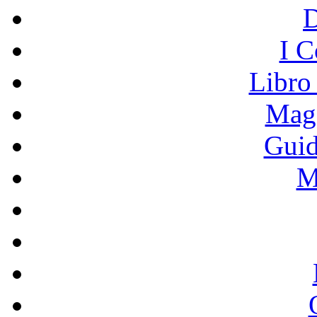
I C
Libro
Mage
Guid
M