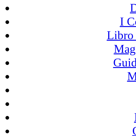
I C
Libro
Mage
Guid
M