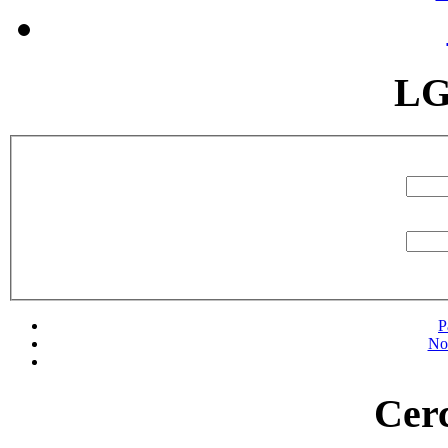
LG
P
No
Cerc