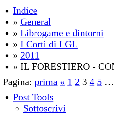
Indice
»
General
»
Librogame e dintorni
»
I Corti di LGL
»
2011
» IL FORESTIERO - C
Pagina:
prima
«
1
2
3
4
5
…
Post Tools
Sottoscrivi