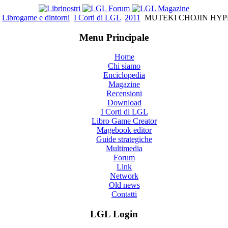
Librogame e dintorni
I Corti di LGL
2011
MUTEKI CHOJIN HYP
Menu Principale
Home
Chi siamo
Enciclopedia
Magazine
Recensioni
Download
I Corti di LGL
Libro Game Creator
Magebook editor
Guide strategiche
Multimedia
Forum
Link
Network
Old news
Contatti
LGL Login