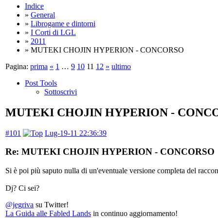
Indice
»
General
»
Librogame e dintorni
»
I Corti di LGL
»
2011
» MUTEKI CHOJIN HYPERION - CONCORSO
Pagina:
prima
«
1
…
9
10
11
12
»
ultimo
Post Tools
Sottoscrivi
MUTEKI CHOJIN HYPERION - CONC
#101
Lug-19-11 22:36:39
Re: MUTEKI CHOJIN HYPERION - CONCORSO
Si è poi più saputo nulla di un'eventuale versione completa del racco
Dj? Ci sei?
@jegriva
su Twitter!
La Guida alle Fabled Lands
in continuo aggiornamento!