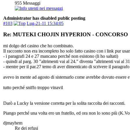
955
Messaggi
Administrator has disabled public posting
#103
Lug-21-11 15:34:05
Re: MUTEKI CHOJIN HYPERION - CONCORSO
mi dolgo del casino che ho combinato.
Il racconto non era incompleto ho solo fatto casino con i link pur us
- i paragrafi 24 e 27 mancano perché non esistono (li ho saltati)
- quindi al parg. 30 "altrimenti vai al 24." diventa "altrimenti vai al 
- mentre per il par.27 temo di aver dimenticato di scrivere il paragrafo
avevo in mente ad agosto di sistemarlo come avrebbe dovuto essere e 
tutto perché sniffo troppo vinavil
Darò a Lucky la versione corretta per la solita raccolta dei racconti.
Piango perché una volta ero un fratello, ed ora non lo sono più (K.Vo
djmayhem
Re dei refusi