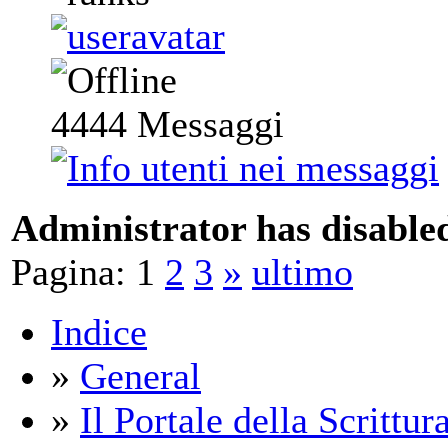
4444
Messaggi
Administrator has disabled
Pagina:
1
2
3
»
ultimo
Indice
»
General
»
Il Portale della Scrittur