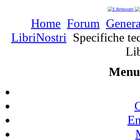
Home
Forum
Genera
LibriNostri
Specifiche tec
Li
Menu 
C
En