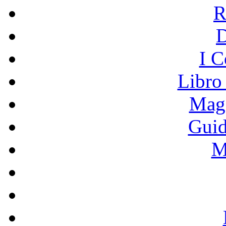
R
I C
Libro
Mage
Guid
M