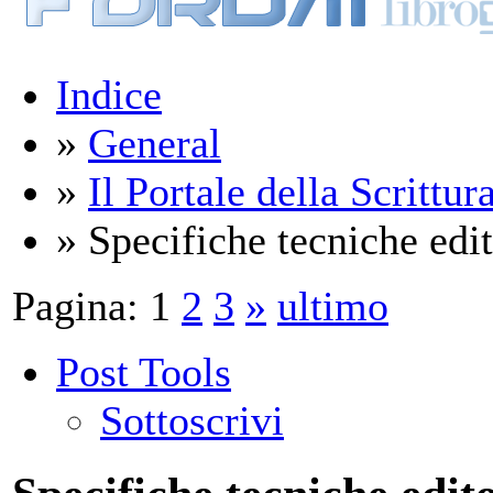
Indice
»
General
»
Il Portale della Scrittur
» Specifiche tecniche edito
Pagina:
1
2
3
»
ultimo
Post Tools
Sottoscrivi