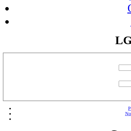
LG
P
No