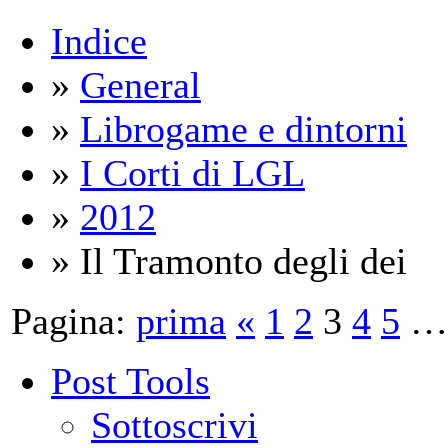
Indice
»
General
»
Librogame e dintorni
»
I Corti di LGL
»
2012
» Il Tramonto degli dei
Pagina:
prima
«
1
2
3
4
5
…
Post Tools
Sottoscrivi