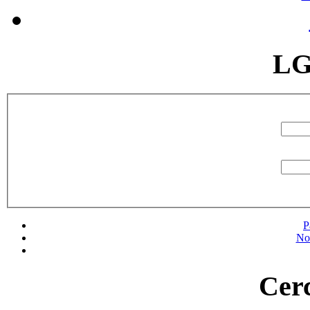
LG
P
No
Cerc