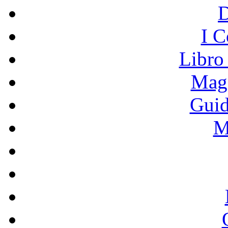
I C
Libro
Mage
Guid
M