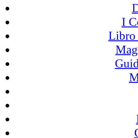
I C
Libro
Mage
Guid
M