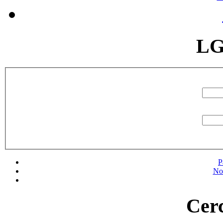
LG
P
No
Cerc