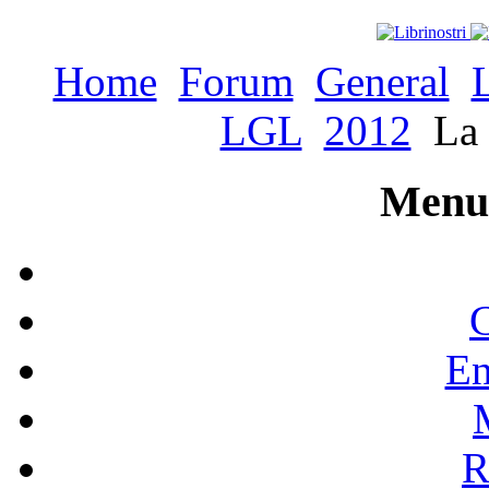
Home
Forum
General
LGL
2012
La 
Menu 
C
En
R