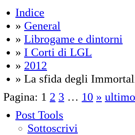
Indice
»
General
»
Librogame e dintorni
»
I Corti di LGL
»
2012
» La sfida degli Immortal
Pagina:
1
2
3
…
10
»
ultim
Post Tools
Sottoscrivi