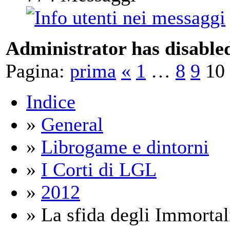
Administrator has disabled
Pagina:
prima
«
1
…
8
9
10
Indice
»
General
»
Librogame e dintorni
»
I Corti di LGL
»
2012
» La sfida degli Immortal