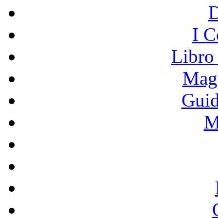
I C
Libro
Mage
Guid
M