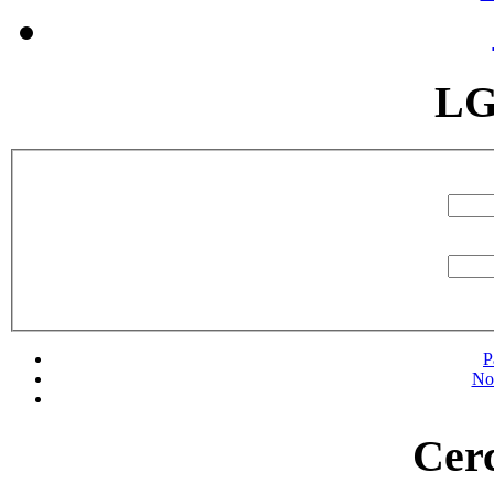
LG
P
No
Cerc