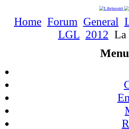
Home
Forum
General
LGL
2012
La 
Menu 
C
En
R