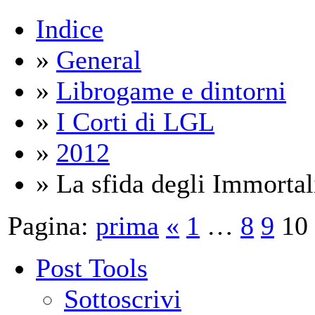
Indice
»
General
»
Librogame e dintorni
»
I Corti di LGL
»
2012
» La sfida degli Immortal
Pagina:
prima
«
1
…
8
9
10
Post Tools
Sottoscrivi