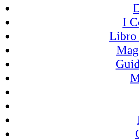
I C
Libro
Mage
Guid
M