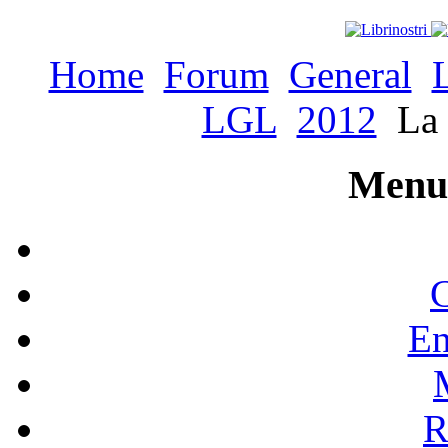
Home
Forum
General
LGL
2012
La 
Menu 
C
En
R