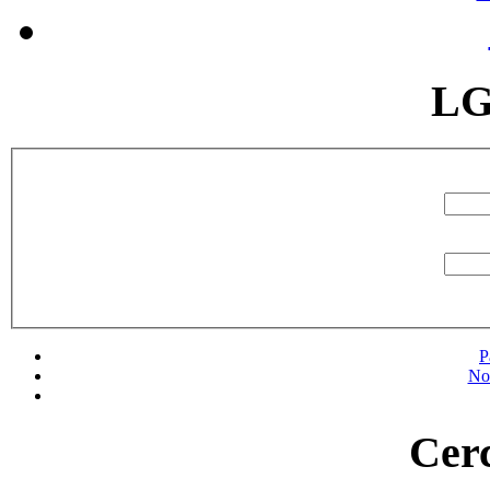
LG
P
No
Cerc