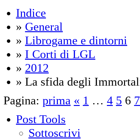
Indice
»
General
»
Librogame e dintorni
»
I Corti di LGL
»
2012
» La sfida degli Immortal
Pagina:
prima
«
1
…
4
5
6
7
Post Tools
Sottoscrivi