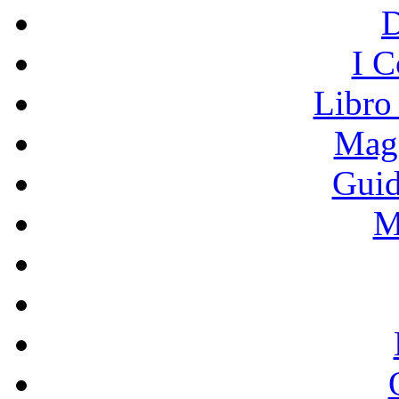
I C
Libro
Mage
Guid
M