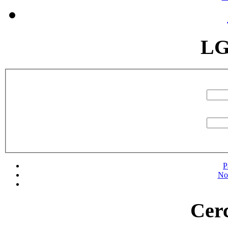
LG
P
No
Cerc