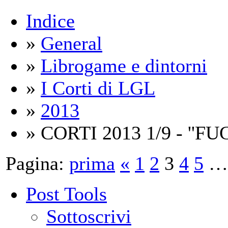
Indice
»
General
»
Librogame e dintorni
»
I Corti di LGL
»
2013
» CORTI 2013 1/9 - ''F
Pagina:
prima
«
1
2
3
4
5
…
Post Tools
Sottoscrivi