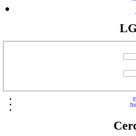
LG
P
No
Cerc