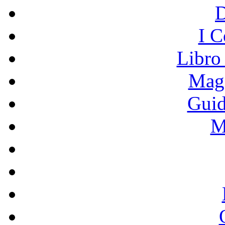
I C
Libro
Mage
Guid
M