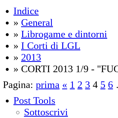
Indice
»
General
»
Librogame e dintorni
»
I Corti di LGL
»
2013
» CORTI 2013 1/9 - ''F
Pagina:
prima
«
1
2
3
4
5
6
Post Tools
Sottoscrivi