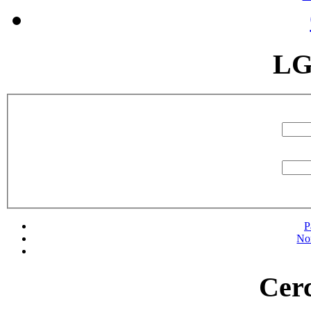
LG
P
No
Cerc