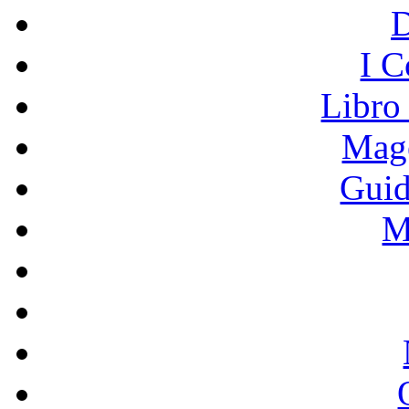
I C
Libro
Mage
Guid
M