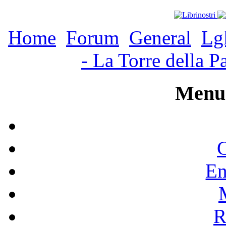
Home
Forum
General
Lg
- La Torre della P
Menu 
C
En
R