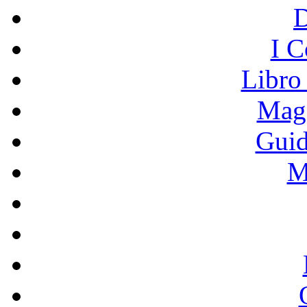
I C
Libro
Mage
Guid
M