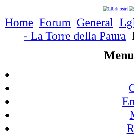
Home
Forum
General
Lg
- La Torre della Paura
Menu 
C
En
R