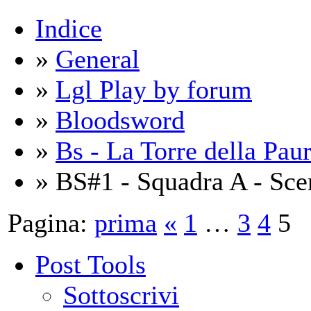
Indice
»
General
»
Lgl Play by forum
»
Bloodsword
»
Bs - La Torre della Pau
» BS#1 - Squadra A - Sce
Pagina:
prima
«
1
…
3
4
5
Post Tools
Sottoscrivi