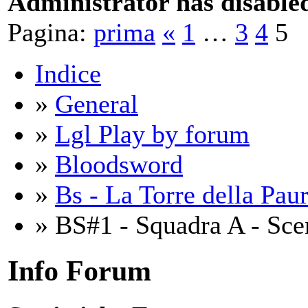
Administrator has disabled
Pagina:
prima
«
1
…
3
4
5
Indice
»
General
»
Lgl Play by forum
»
Bloodsword
»
Bs - La Torre della Pau
» BS#1 - Squadra A - Sce
Info Forum