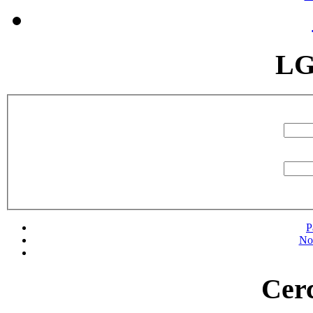
LG
P
No
Cerc