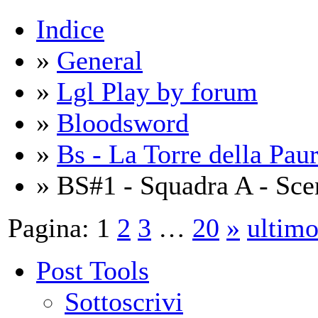
Indice
»
General
»
Lgl Play by forum
»
Bloodsword
»
Bs - La Torre della Pau
» BS#1 - Squadra A - Sce
Pagina:
1
2
3
…
20
»
ultim
Post Tools
Sottoscrivi