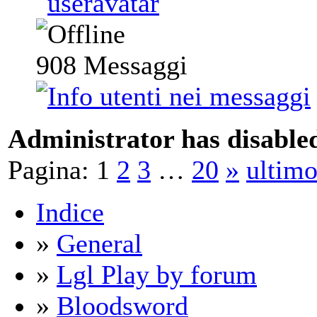
908
Messaggi
Administrator has disabled
Pagina:
1
2
3
…
20
»
ultim
Indice
»
General
»
Lgl Play by forum
»
Bloodsword