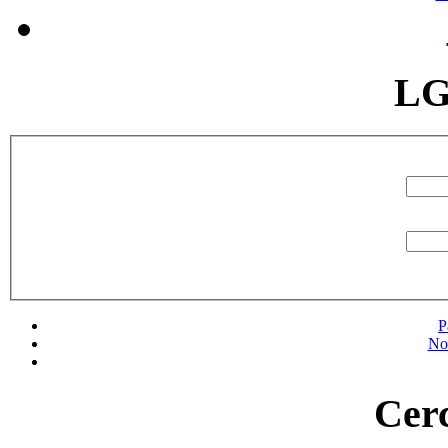
LG
P
No
Cerc