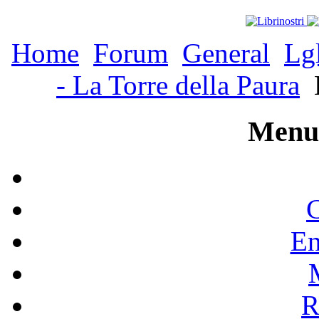
Home
Forum
General
Lg
- La Torre della Paura
Menu 
C
En
R