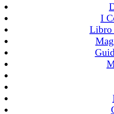
I C
Libro
Mage
Guid
M