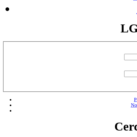
LG
P
No
Cerc