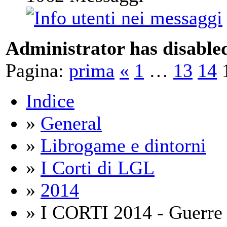
Administrator has disabled
Pagina:
prima
«
1
…
13
14
Indice
»
General
»
Librogame e dintorni
»
I Corti di LGL
»
2014
» I CORTI 2014 - Guerre C