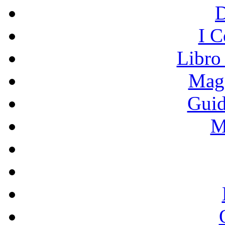
I C
Libro
Mage
Guid
M