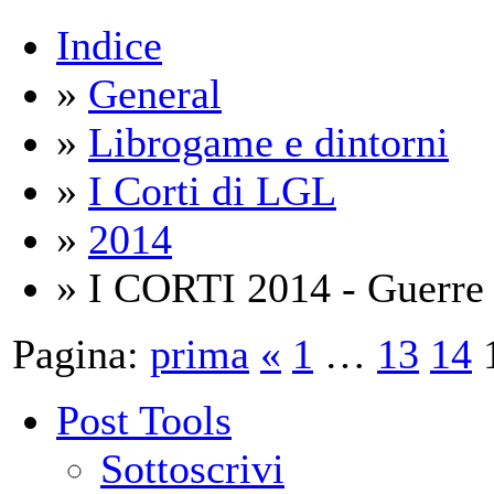
Indice
»
General
»
Librogame e dintorni
»
I Corti di LGL
»
2014
» I CORTI 2014 - Guerre C
Pagina:
prima
«
1
…
13
14
Post Tools
Sottoscrivi