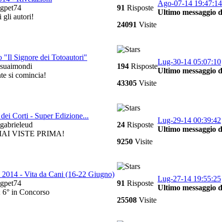
Ago-07-14 19:47:14
gpet74
91
Risposte
Ultimo messaggio d
 gli autori!
24091
Visite
 "Il Signore dei Totoautori"
Lug-30-14 05:07:10
suaimondi
194
Risposte
Ultimo messaggio d
te si comincia!
43305
Visite
dei Corti - Super Edizione...
Lug-29-14 00:39:42
gabrieleud
24
Risposte
Ultimo messaggio d
AI VISTE PRIMA!
9250
Visite
2014 - Vita da Cani (16-22 Giugno)
Lug-27-14 19:55:25
gpet74
91
Risposte
Ultimo messaggio d
; 6° in Concorso
25508
Visite