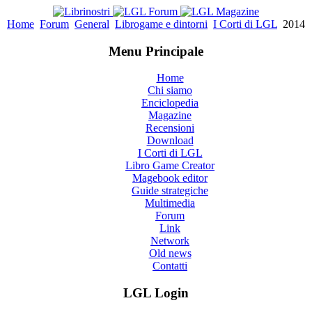
Home
Forum
General
Librogame e dintorni
I Corti di LGL
2014
Menu Principale
Home
Chi siamo
Enciclopedia
Magazine
Recensioni
Download
I Corti di LGL
Libro Game Creator
Magebook editor
Guide strategiche
Multimedia
Forum
Link
Network
Old news
Contatti
LGL Login