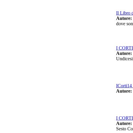
Il Libro 
Autore:
dove son
I CORTI 
Autore:
Undicesi
ICorti14 
Autore:
I CORTI 
Autore:
Sesto Co