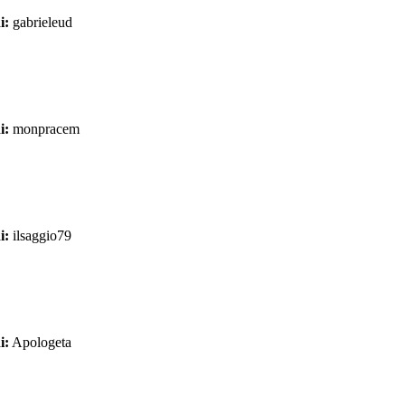
i:
gabrieleud
i:
monpracem
i:
ilsaggio79
i:
Apologeta