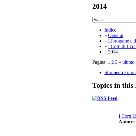
2014
Indice
»
General
»
Librogame e d
»
I Corti di LG
» 2014
Pagina:
1
2
3
»
ultimo
Strumenti Foru
Topics in thi
I Corti 2
Autore: