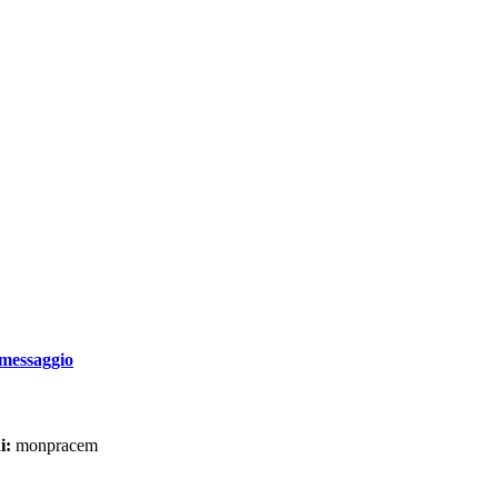
messaggio
i:
monpracem