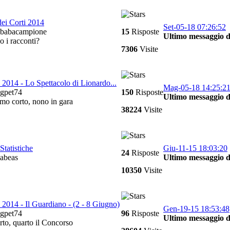
dei Corti 2014
Set-05-18 07:26:52
babacampione
15
Risposte
Ultimo messaggio d
o i racconti?
7306
Visite
2014 - Lo Spettacolo di Lionardo...
Mag-05-18 14:25:2
gpet74
150
Risposte
Ultimo messaggio d
mo corto, nono in gara
38224
Visite
Statistiche
Giu-11-15 18:03:20
24
Risposte
abeas
Ultimo messaggio d
10350
Visite
2014 - Il Guardiano - (2 - 8 Giugno)
Gen-19-15 18:53:48
gpet74
96
Risposte
Ultimo messaggio d
rto, quarto il Concorso