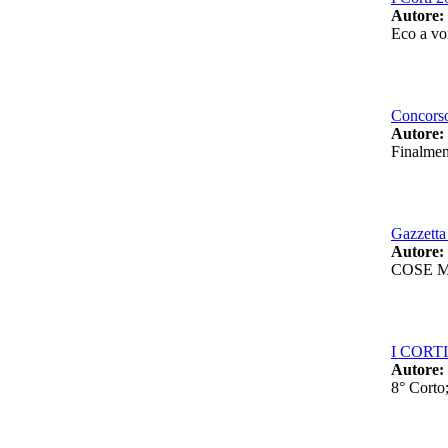
Autore:
Eco a voi
Concorso
Autore:
Finalmen
Gazzetta 
Autore:
COSE M
I CORTI 
Autore:
8° Corto