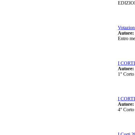
EDIZI
Votazion
Autore:
Entro me
I CORTI 
Autore:
1° Corto
I CORTI 2
Autore:
4° Corto
I Corti 2