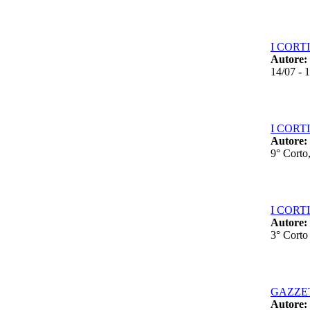
I CORTI 2
Autore:
14/07 - 
I CORTI 
Autore:
9° Corto
I CORTI 
Autore:
3° Corto
GAZZE
Autore: