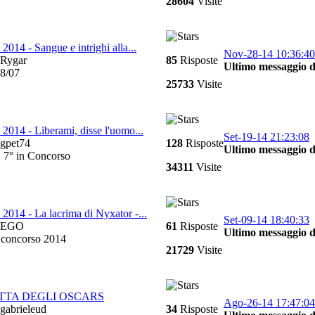
28604
Visite
014 - Sangue e intrighi alla...
Nov-28-14 10:36:40
Rygar
85
Risposte
Ultimo messaggio d
18/07
25733
Visite
2014 - Liberami, disse l'uomo...
Set-19-14 21:23:08
gpet74
128
Risposte
Ultimo messaggio d
, 7° in Concorso
34311
Visite
2014 - La lacrima di Nyxator -...
Set-09-14 18:40:33
EGO
61
Risposte
Ultimo messaggio d
 concorso 2014
21729
Visite
TTA DEGLI OSCARS
Ago-26-14 17:47:04
gabrieleud
34
Risposte