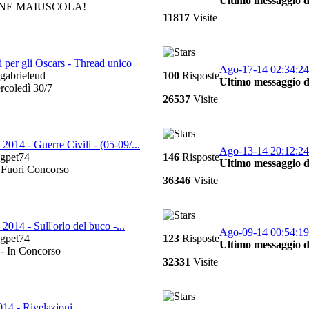
Ultimo messaggio d
ONE MAIUSCOLA!
11817
Visite
i per gli Oscars - Thread unico
Ago-17-14 02:34:24
gabrieleud
100
Risposte
Ultimo messaggio d
rcoledì 30/7
26537
Visite
2014 - Guerre Civili - (05-09/...
Ago-13-14 20:12:24
gpet74
146
Risposte
Ultimo messaggio d
 Fuori Concorso
36346
Visite
014 - Sull'orlo del buco -...
Ago-09-14 00:54:19
gpet74
123
Risposte
Ultimo messaggio d
 - In Concorso
32331
Visite
014 - Rivelazioni