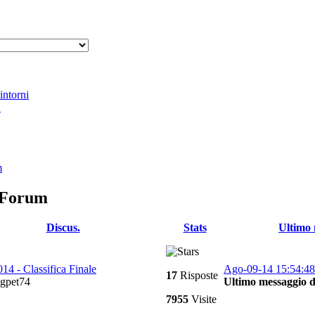
intorni
L
m
s Forum
Discus.
Stats
Ultimo 
014 - Classifica Finale
Ago-09-14 15:54:48
17
Risposte
gpet74
Ultimo messaggio d
7955
Visite