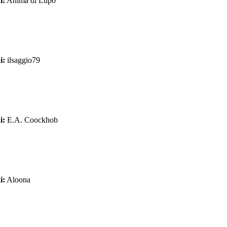
i:
Anima di Lupo
i:
ilsaggio79
i:
E.A. Coockhob
i:
Aloona