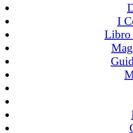
I C
Libro
Mage
Guid
M