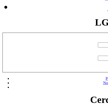
LG
P
No
Cerc