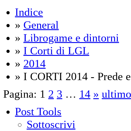
Indice
»
General
»
Librogame e dintorni
»
I Corti di LGL
»
2014
» I CORTI 2014 - Prede e 
Pagina:
1
2
3
…
14
»
ultim
Post Tools
Sottoscrivi