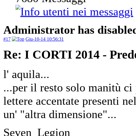
Administrator has disabled
#17
Giu-10-14 10:56:31
Re: I CORTI 2014 - Prede 
l' aquila...
...per il resto solo manit
ù
ci 
lettere accentate presenti n
un' "altra dimensione"...
Seven_Legion