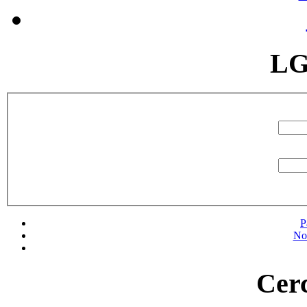
LG
P
No
Cerc