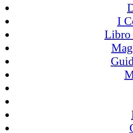
I C
Libro
Mage
Guid
M