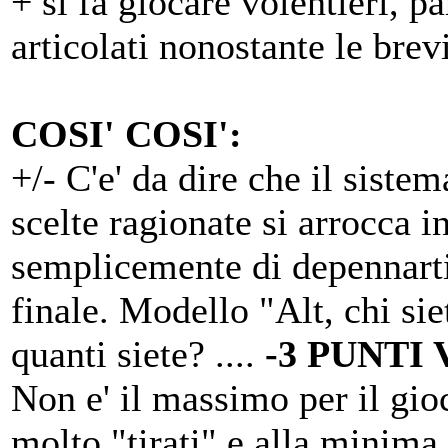
+ si fa giocare volentieri, p
articolati nonostante le bre
COSI' COSI':
+/- C'e' da dire che il siste
scelte ragionate si arrocca 
semplicemente di depennarti 
finale. Modello "Alt, chi sie
quanti siete? ....
-3 PUNTI 
Non e' il massimo per il gio
molto "tirati" e alla minima