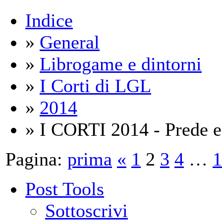
Indice
»
General
»
Librogame e dintorni
»
I Corti di LGL
»
2014
» I CORTI 2014 - Prede e 
Pagina:
prima
«
1
2
3
4
…
1
Post Tools
Sottoscrivi