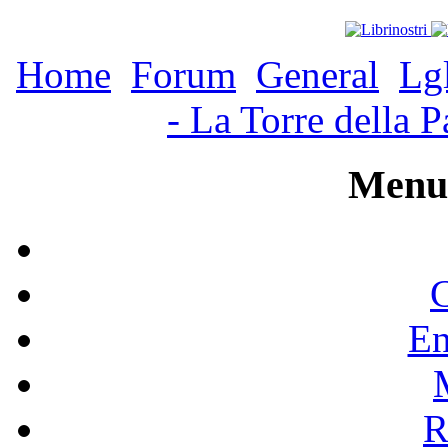
Home
Forum
General
Lg
- La Torre della P
Menu 
C
En
R