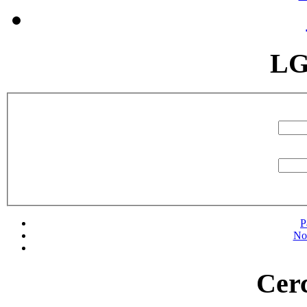
LG
P
No
Cerc