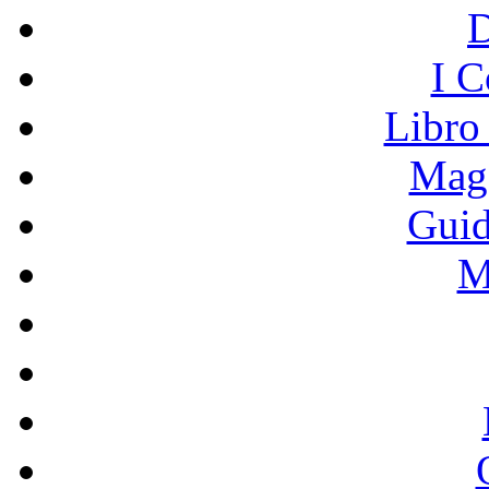
I C
Libro
Mage
Guid
M