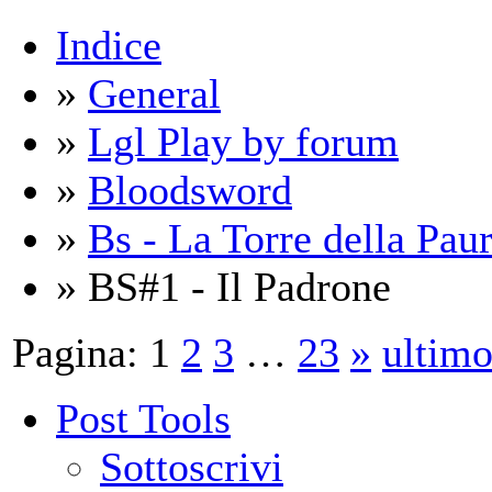
Indice
»
General
»
Lgl Play by forum
»
Bloodsword
»
Bs - La Torre della Pau
» BS#1 - Il Padrone
Pagina:
1
2
3
…
23
»
ultim
Post Tools
Sottoscrivi