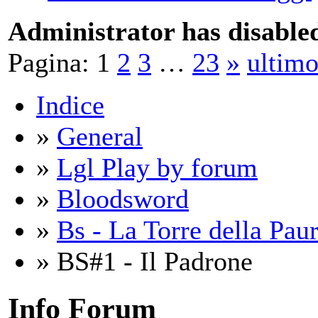
Administrator has disabled
Pagina:
1
2
3
…
23
»
ultim
Indice
»
General
»
Lgl Play by forum
»
Bloodsword
»
Bs - La Torre della Pau
» BS#1 - Il Padrone
Info Forum