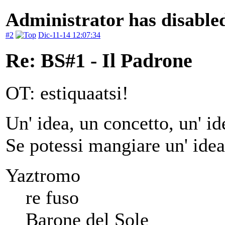
Administrator has disabled
#2
Dic-11-14 12:07:34
Re: BS#1 - Il Padrone
OT: estiquaatsi!
Un' idea, un concetto, un' ide
Se potessi mangiare un' idea
Yaztromo
re fuso
Barone del Sole