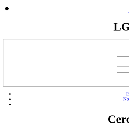
LG
P
No
Cerc