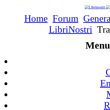
Home
Forum
Genera
LibriNostri
Tra
Menu 
C
En
R