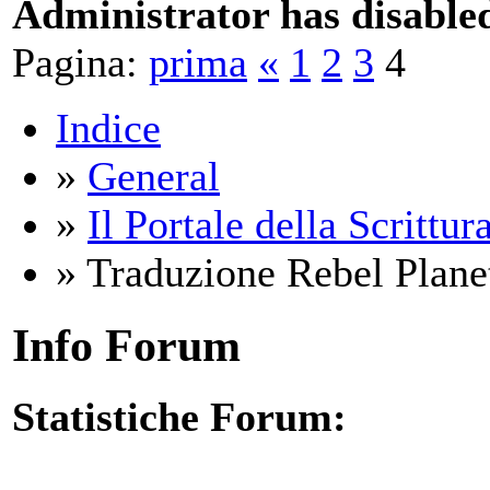
Administrator has disabled
Pagina:
prima
«
1
2
3
4
Indice
»
General
»
Il Portale della Scrittur
» Traduzione Rebel Plane
Info Forum
Statistiche Forum: