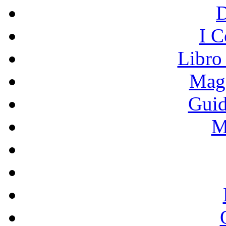
I C
Libro
Mage
Guid
M