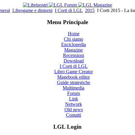
neral
Librogame e dintorni
I Corti di LGL
2015
I Corti 2015 - La lo
Menu Principale
Home
Chi siamo
Enciclopedia
Magazine
Recensioni
Download
I Corti di LGL
Libro Game Creator
Magebook editor
Guide strategiche
Multimedia
Forum
Link
Network
Old news
Contatti
LGL Login