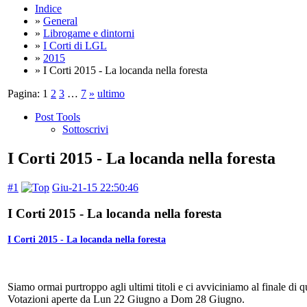
Indice
»
General
»
Librogame e dintorni
»
I Corti di LGL
»
2015
» I Corti 2015 - La locanda nella foresta
Pagina:
1
2
3
…
7
»
ultimo
Post Tools
Sottoscrivi
I Corti 2015 - La locanda nella foresta
#1
Giu-21-15 22:50:46
I Corti 2015 - La locanda nella foresta
I Corti 2015 - La locanda nella foresta
Siamo ormai purtroppo agli ultimi titoli e ci avviciniamo al finale di
Votazioni aperte da Lun 22 Giugno a Dom 28 Giugno.