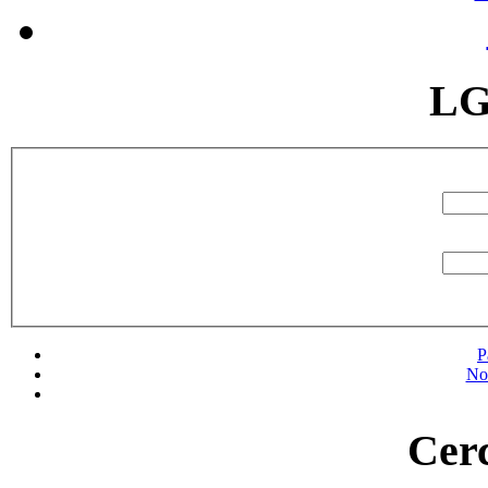
LG
P
No
Cerc