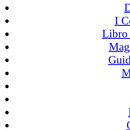
I C
Libro
Mage
Guid
M