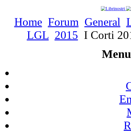
Home
Forum
General
LGL
2015
I Corti 20
Menu 
C
En
R