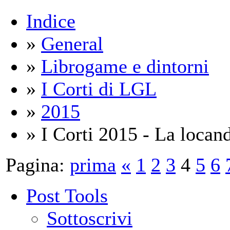
Indice
»
General
»
Librogame e dintorni
»
I Corti di LGL
»
2015
» I Corti 2015 - La locand
Pagina:
prima
«
1
2
3
4
5
6
Post Tools
Sottoscrivi