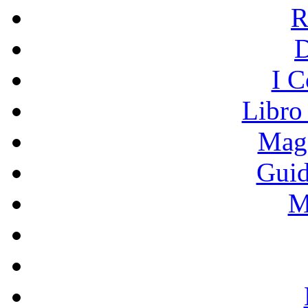
R
I C
Libro
Mage
Guid
M