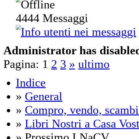
4444
Messaggi
Administrator has disabled
Pagina:
1
2
3
»
ultimo
Indice
»
General
»
Compro, vendo, scambi
»
Libri Nostri a Casa Vos
» Prossimo LNaCV