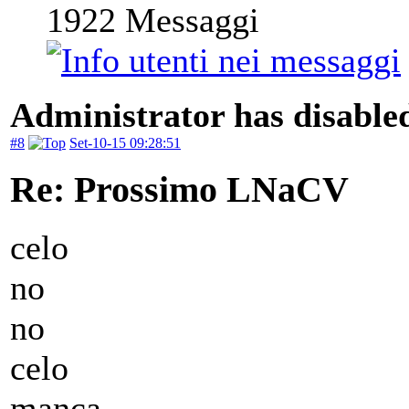
1922
Messaggi
Administrator has disabled
#8
Set-10-15 09:28:51
Re: Prossimo LNaCV
celo
no
no
celo
manca