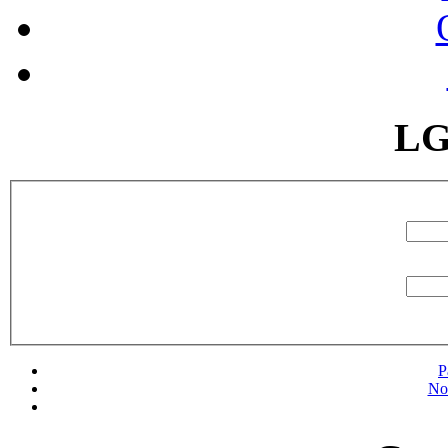
LG
P
No