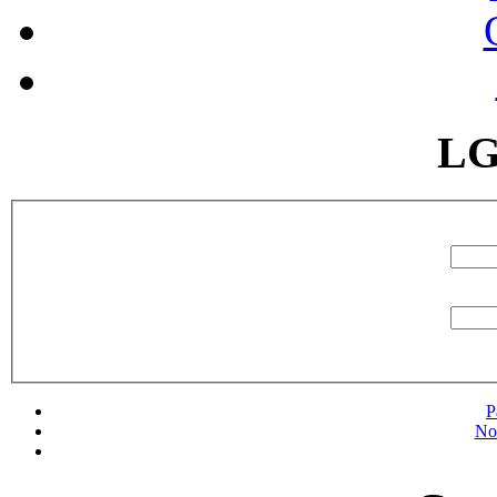
LG
P
No