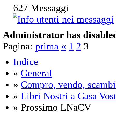
627
Messaggi
Administrator has disabled
Pagina:
prima
«
1
2
3
Indice
»
General
»
Compro, vendo, scambi
»
Libri Nostri a Casa Vos
» Prossimo LNaCV