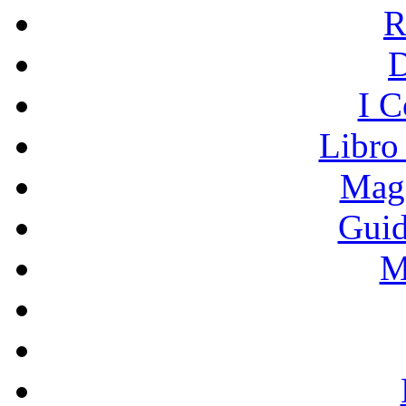
R
I C
Libro
Mage
Guid
M