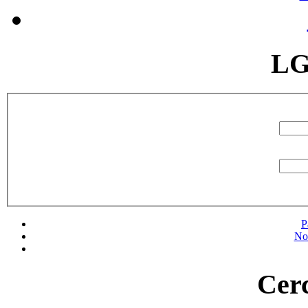
LG
P
No
Cerc