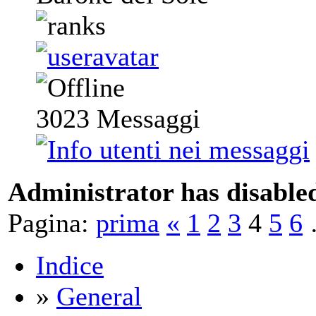
3023
Messaggi
Administrator has disabled
Pagina:
prima
«
1
2
3
4
5
6
Indice
»
General