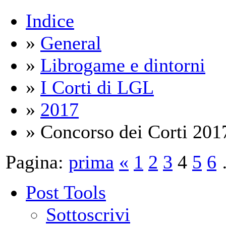
Indice
»
General
»
Librogame e dintorni
»
I Corti di LGL
»
2017
» Concorso dei Corti 201
Pagina:
prima
«
1
2
3
4
5
6
Post Tools
Sottoscrivi