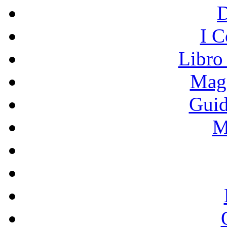
I C
Libro
Mage
Guid
M