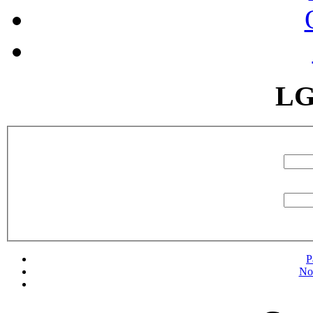
LG
P
No