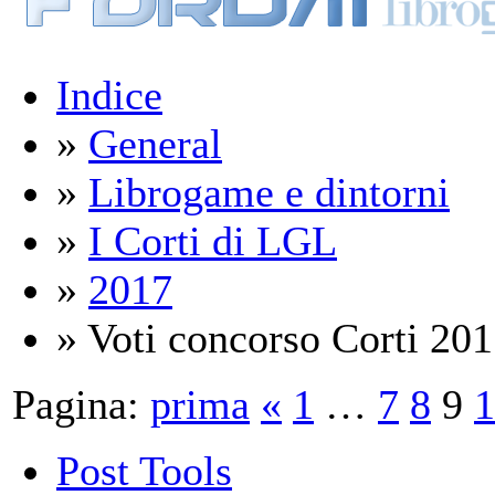
Indice
»
General
»
Librogame e dintorni
»
I Corti di LGL
»
2017
» Voti concorso Corti 2017
Pagina:
prima
«
1
…
7
8
9
1
Post Tools