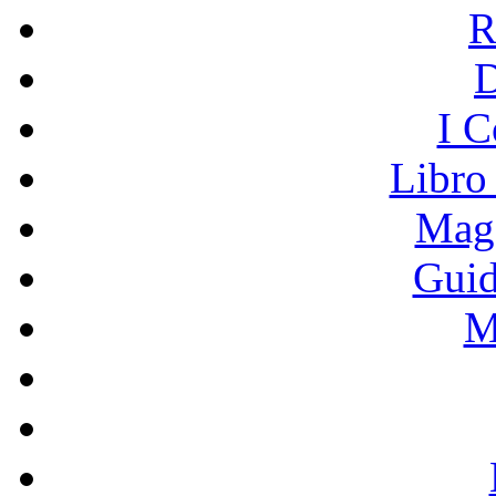
R
I C
Libro
Mage
Guid
M