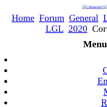
Home
Forum
General
LGL
2020
Cort
Menu 
C
En
R