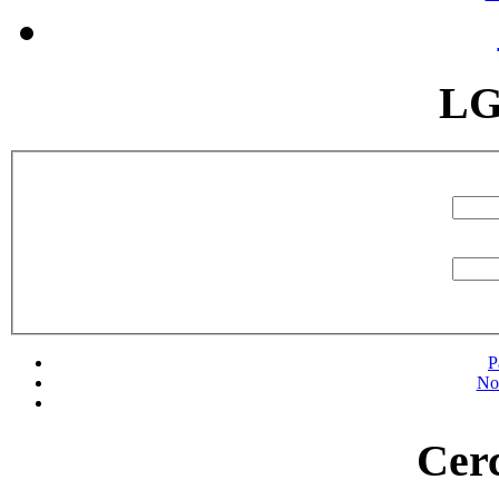
LG
P
No
Cerc