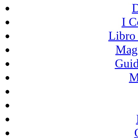
I C
Libro
Mage
Guid
M