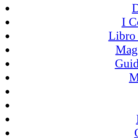
I C
Libro
Mage
Guid
M