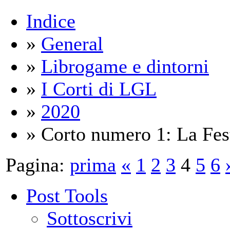
Indice
»
General
»
Librogame e dintorni
»
I Corti di LGL
»
2020
» Corto numero 1: La Fes
Pagina:
prima
«
1
2
3
4
5
6
Post Tools
Sottoscrivi