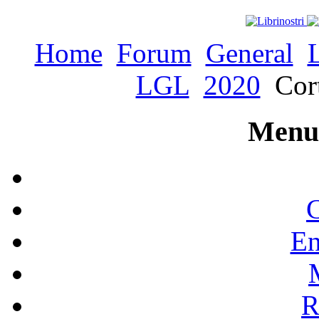
Home
Forum
General
LGL
2020
Cort
Menu 
C
En
R