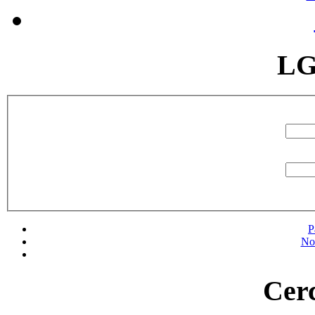
LG
P
No
Cerc