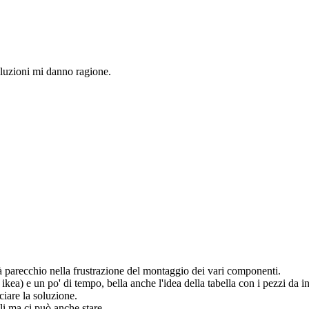
oluzioni mi danno ragione.
rà parecchio nella frustrazione del montaggio dei vari componenti.
a) e un po' di tempo, bella anche l'idea della tabella con i pezzi da in
ciare la soluzione.
li ma ci può anche stare.