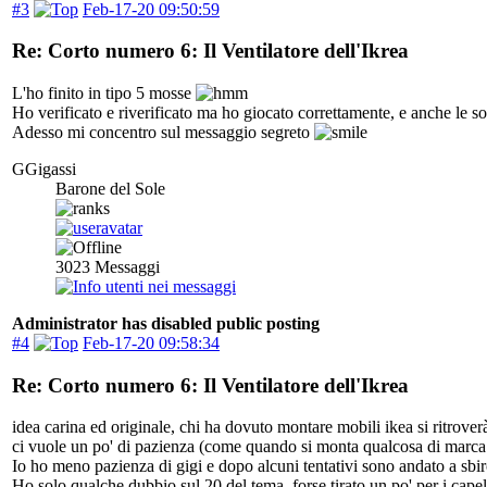
#3
Feb-17-20 09:50:59
Re: Corto numero 6: Il Ventilatore dell'Ikrea
L'ho finito in tipo 5 mosse
Ho verificato e riverificato ma ho giocato correttamente, e anche le s
Adesso mi concentro sul messaggio segreto
GGigassi
Barone del Sole
3023
Messaggi
Administrator has disabled public posting
#4
Feb-17-20 09:58:34
Re: Corto numero 6: Il Ventilatore dell'Ikrea
idea carina ed originale, chi ha dovuto montare mobili ikea si ritrove
ci vuole un po' di pazienza (come quando si monta qualcosa di marca ike
Io ho meno pazienza di gigi e dopo alcuni tentativi sono andato a sbir
Ho solo qualche dubbio sul 20 del tema, forse tirato un po' per i capel