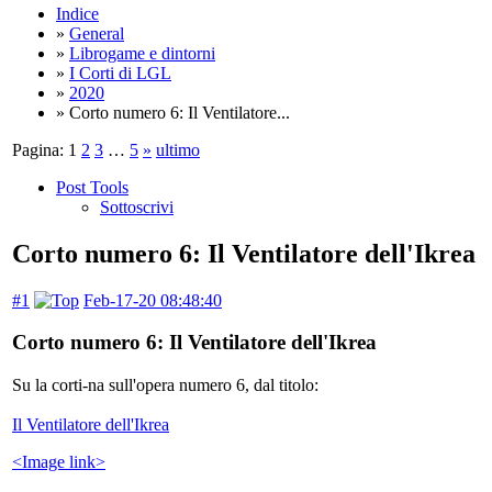
Indice
»
General
»
Librogame e dintorni
»
I Corti di LGL
»
2020
» Corto numero 6: Il Ventilatore...
Pagina:
1
2
3
…
5
»
ultimo
Post Tools
Sottoscrivi
Corto numero 6: Il Ventilatore dell'Ikrea
#1
Feb-17-20 08:48:40
Corto numero 6: Il Ventilatore dell'Ikrea
Su la corti-na sull'opera numero 6, dal titolo:
Il Ventilatore dell'Ikrea
<Image link>