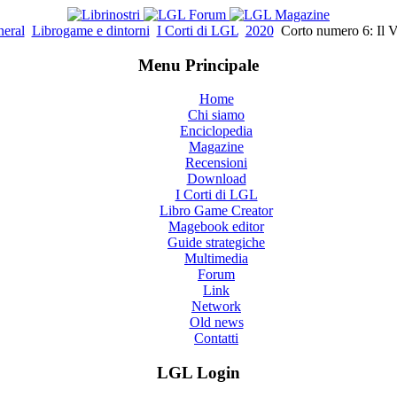
eral
Librogame e dintorni
I Corti di LGL
2020
Corto numero 6: Il Ve
Menu Principale
Home
Chi siamo
Enciclopedia
Magazine
Recensioni
Download
I Corti di LGL
Libro Game Creator
Magebook editor
Guide strategiche
Multimedia
Forum
Link
Network
Old news
Contatti
LGL Login