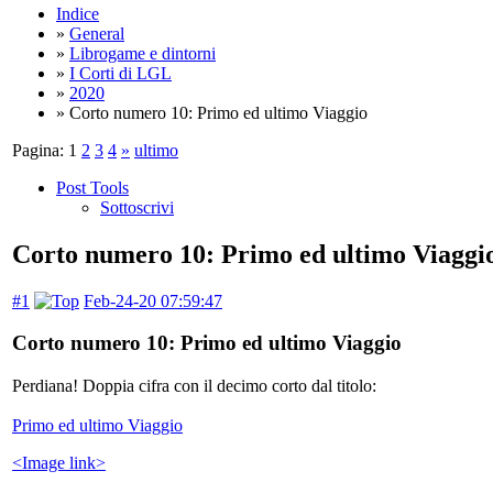
Indice
»
General
»
Librogame e dintorni
»
I Corti di LGL
»
2020
» Corto numero 10: Primo ed ultimo Viaggio
Pagina:
1
2
3
4
»
ultimo
Post Tools
Sottoscrivi
Corto numero 10: Primo ed ultimo Viaggi
#1
Feb-24-20 07:59:47
Corto numero 10: Primo ed ultimo Viaggio
Perdiana! Doppia cifra con il decimo corto dal titolo:
Primo ed ultimo Viaggio
<Image link>