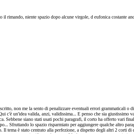
po il rimando, niente spazio dopo alcune virgole, d eufonica costante a
scritto, non me la sento di penalizzare eventuali errori grammaticali o 
 Qui c'è un'idea valida, anzi, validissima... E penso che sia giustissimo va
. Sebbene siano stati usati pochi paragrafi, il corto ha offerto vari fina
capo... Sfruttando lo spazio risparmiato per aggiungere qualche altro para
l tema è stato centrato alla perfezione, a dispetto degli altri 2 corti 