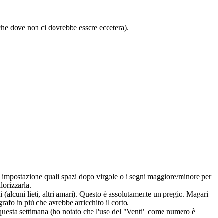
nche dove non ci dovrebbe essere eccetera).
di impostazione quali spazi dopo virgole o i segni maggiore/minore per
lorizzarla.
li (alcuni lieti, altri amari). Questo è assolutamente un pregio. Magari
grafo in più che avrebbe arricchito il corto.
di questa settimana (ho notato che l'uso del "Venti" come numero è