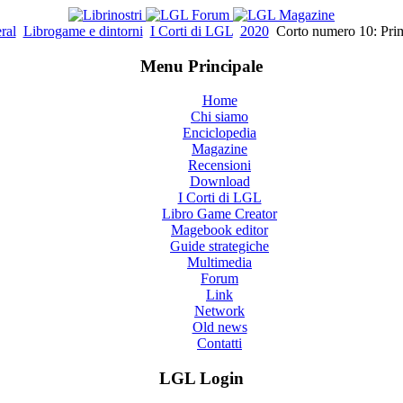
ral
Librogame e dintorni
I Corti di LGL
2020
Corto numero 10: Prim
Menu Principale
Home
Chi siamo
Enciclopedia
Magazine
Recensioni
Download
I Corti di LGL
Libro Game Creator
Magebook editor
Guide strategiche
Multimedia
Forum
Link
Network
Old news
Contatti
LGL Login