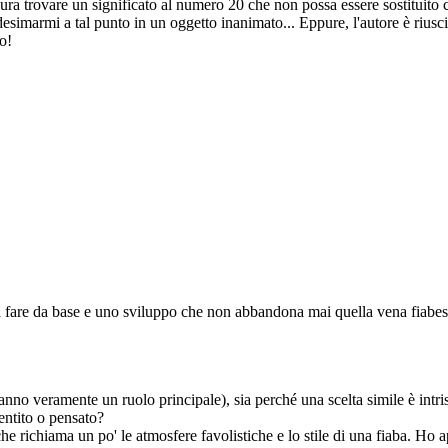
è dura trovare un significato al numero 20 che non possa essere sostituit
esimarmi a tal punto in un oggetto inanimato... Eppure, l'autore è riusc
o!
 fare da base e uno sviluppo che non abbandona mai quella vena fiabesc
anno veramente un ruolo principale), sia perché una scelta simile è intris
entito o pensato?
, che richiama un po' le atmosfere favolistiche e lo stile di una fiaba. 