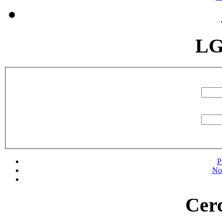
LG
P
No
Cerc