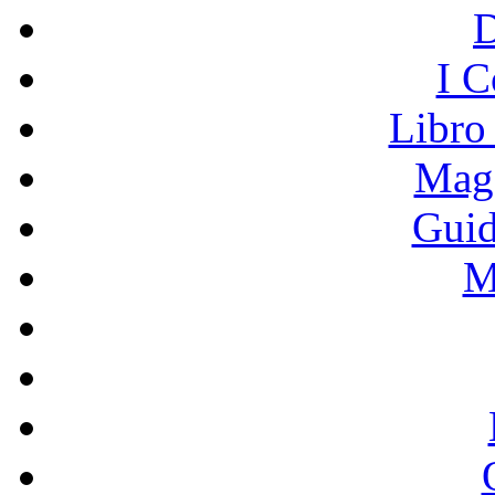
I C
Libro
Mage
Guid
M